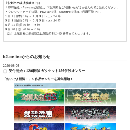
上記以外の決済接続停止日
＊即時振込・Pay-easy決済は、下記期間もご利用いただけませんのでご注意ください。
＊クレジットカード決済、PayPay決済、SmartPit決済はご利用可能です。
1 月 1 日(木) 0 時 ～ 1 月 3 日（土）24 時
5 月 3 日(日) 0 時 ～ 5 月 5 日（火）24 時
6 月 21 日(日) 0 時 ～ 6 時
9 月 20 日(日) 0 時 ～ 6 時
（注）上記日程の新規取次は開始時刻の 45 分前までとなります。
b2-onlineからのお知らせ
2026-08-05
受付開始：12/6開催 ガタケット186併設オンリー
「おいでよ新潟！」９作品オンリーを募集開始！