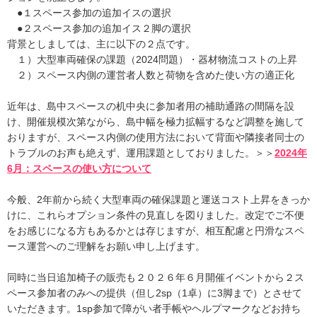
●１スペース参加の追加イスの選択
●２スペース参加の追加イス２脚の選択
背景としましては、主に以下の２点です。
１）大型車両確保の課題（2024問題）・器材物流コストの上昇
２）スペース内側の運営者人数と荷物を含めた使い方の適正化
近年は、島中スペースの机中央に参加者用の補助通路の間隔を設
け、開催規模次第ながら、島中幅を極力拡幅するなど調整を施して
おりますが、スペース内側の使用方法において背面や隣接者同士の
トラブルのお声も絶えず、運用課題としておりました。＞＞
2024年
6月：スペースの使い方について
今般、2年前から続く大型車両の確保課題と運送コスト上昇をきっか
けに、これらオプション条件の見直しを図りました。改定でご不便
をお感じになる方もあるかとは存じますが、相互配慮と円滑なスペ
ース運営へのご理解をお願い申し上げます。
同時に当日追加椅子の販売も２０２６年６月開催イベントから２ス
ペース参加者のみへの提供（但し2sp（1卓）に3脚まで）とさせて
いただきます。1sp参加で障がい者手帳やヘルプマークなどお持ち