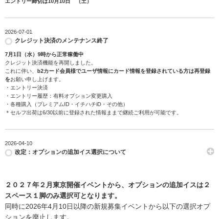
エントリー締切は10月10日 （土）
2026-07-01
クレジット決済のメンテナンス終了
7月1日（水）9時から正常稼働中
クレジット決済機能を再開しました。
これに伴い、
b2カード会員様でユーザ情報にカード情報を登録されている方は再登録
を
お願い申し上げます。
・エントリー決済
・エントリー履歴：有料オプション変更購入
・各種購入（プレミアムID・イチハチiD・その他）
＊セルフ出荷は6/30以前に登録された情報ままで継続ご利用が可能です。
2026-04-10
改定：オプションの追加イス選択について
２０２７年２月東京開催イベントから、オプションの追加イスは２
スペース１脚のみ選択可となります。
同時に2026年4月10日以降の新規募集イベントから以下の選択オプ
ションを廃止します。