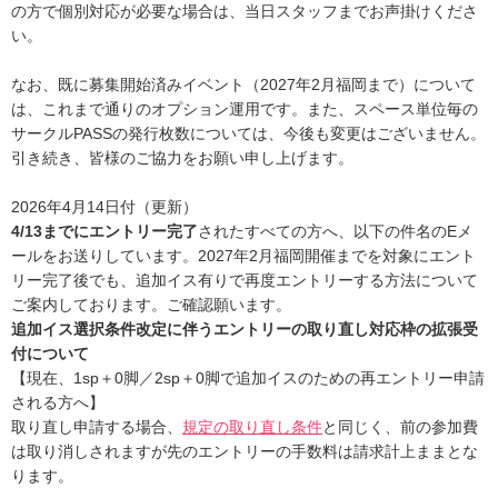
の方で個別対応が必要な場合は、当日スタッフまでお声掛けくださ
い。
なお、既に募集開始済みイベント（2027年2月福岡まで）について
は、これまで通りのオプション運用です。また、スペース単位毎の
サークルPASSの発行枚数については、今後も変更はございません。
引き続き、皆様のご協力をお願い申し上げます。
2026年4月14日付（更新）
4/13までにエントリー完了
されたすべての方へ、以下の件名のEメ
ールをお送りしています。2027年2月福岡開催までを対象にエント
リー完了後でも、追加イス有りで再度エントリーする方法について
ご案内しております。ご確認願います。
追加イス選択条件改定に伴うエントリーの取り直し対応枠の拡張受
付について
【現在、1sp＋0脚／2sp＋0脚で追加イスのための再エントリー申請
される方へ】
取り直し申請する場合、
規定の取り直し条件
と同じく、前の参加費
は取り消しされますが先のエントリーの手数料は請求計上ままとな
ります。