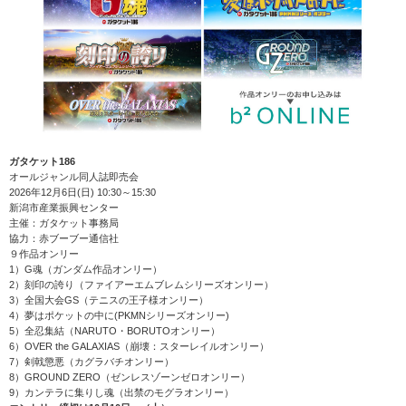
ガタケット186
オールジャンル同人誌即売会
2026年12月6日(日) 10:30～15:30
新潟市産業振興センター
主催：ガタケット事務局
協力：赤ブーブー通信社
９作品オンリー
1）G魂（ガンダム作品オンリー）
2）刻印の誇り（ファイアーエムブレムシリーズオンリー）
3）全国大会GS（テニスの王子様オンリー）
4）夢はポケットの中に(PKMNシリーズオンリー)
5）全忍集結（NARUTO・BORUTOオンリー）
6）OVER the GALAXIAS（崩壊：スターレイルオンリー）
7）剣戟懲悪（カグラバチオンリー）
8）GROUND ZERO（ゼンレスゾーンゼロオンリー）
9）カンテラに集りし魂（出禁のモグラオンリー）